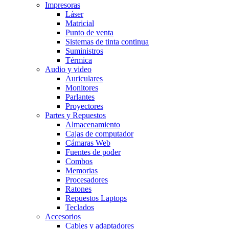
Impresoras
Láser
Matricial
Punto de venta
Sistemas de tinta continua
Suministros
Térmica
Audio y video
Auriculares
Monitores
Parlantes
Proyectores
Partes y Repuestos
Almacenamiento
Cajas de computador
Cámaras Web
Fuentes de poder
Combos
Memorias
Procesadores
Ratones
Repuestos Laptops
Teclados
Accesorios
Cables y adaptadores