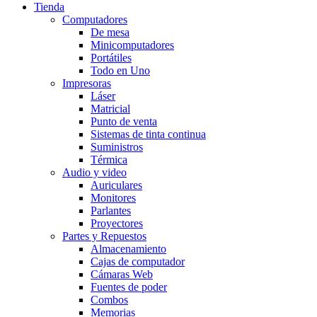
Tienda
Computadores
De mesa
Minicomputadores
Portátiles
Todo en Uno
Impresoras
Láser
Matricial
Punto de venta
Sistemas de tinta continua
Suministros
Térmica
Audio y video
Auriculares
Monitores
Parlantes
Proyectores
Partes y Repuestos
Almacenamiento
Cajas de computador
Cámaras Web
Fuentes de poder
Combos
Memorias