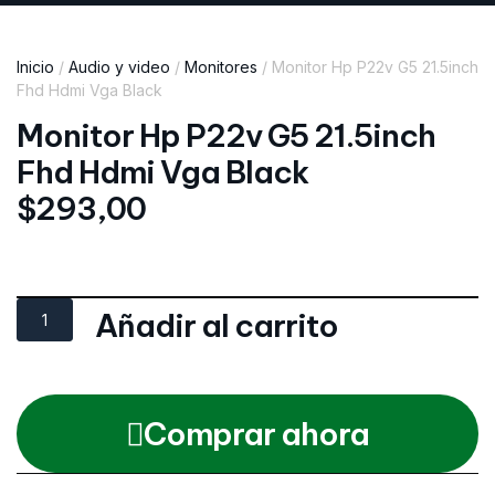
Inicio
/
Audio y video
/
Monitores
/ Monitor Hp P22v G5 21.5inch
Fhd Hdmi Vga Black
Monitor Hp P22v G5 21.5inch
Fhd Hdmi Vga Black
$
293,00
Añadir al carrito
Comprar ahora
Category
Monitores