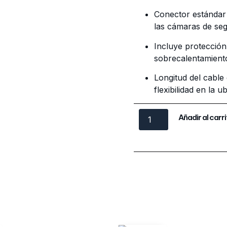
Conector estándar
las cámaras de seg
Incluye protección
sobrecalentamient
Longitud del cabl
flexibilidad en la 
Añadir al carr
Categories
Fuentes de p
os