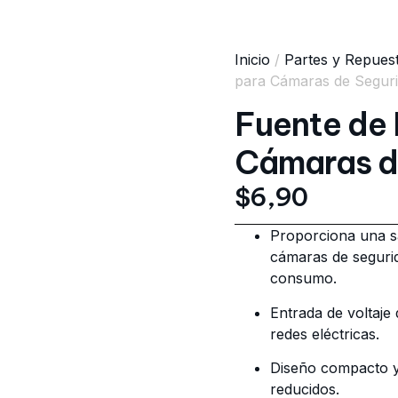
Inicio
/
Partes y Repues
para Cámaras de Segur
Fuente de 
Cámaras d
$
6,90
Proporciona una sa
cámaras de segurid
consumo.
Entrada de voltaje
redes eléctricas.
Diseño compacto y l
reducidos.