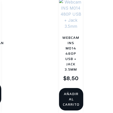
WEBCAM
AN
INS
M014
480P
USB +
JACK
3.5MM
$
8,50
AÑADIR
AL
CARRITO