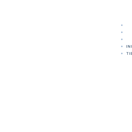
SE
S
C
IN
TI