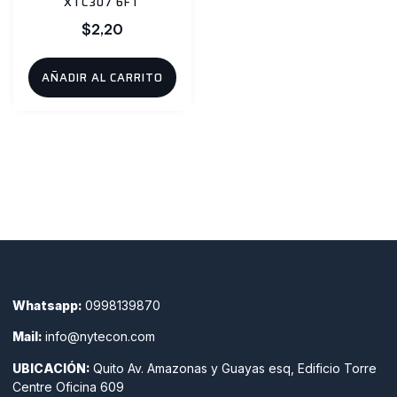
XTC307 6FT
$
2,20
AÑADIR AL CARRITO
Whatsapp:
0998139870
Mail:
info@nytecon.com
UBICACIÓN:
Quito Av. Amazonas y Guayas esq, Edificio Torre
Centre Oficina 609