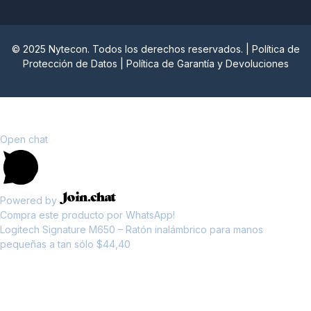
© 2025 Nytecon. Todos los derechos reservados. |
Política de
Protección de Datos
|
Política de Garantía y Devoluciones
Nytecon
Open chat
Powered by
Compra este producto por WhatsApp!
Logitech Signature M650 – Ratón inalámbrico para manos
pequeñas a tan sólo $44,40