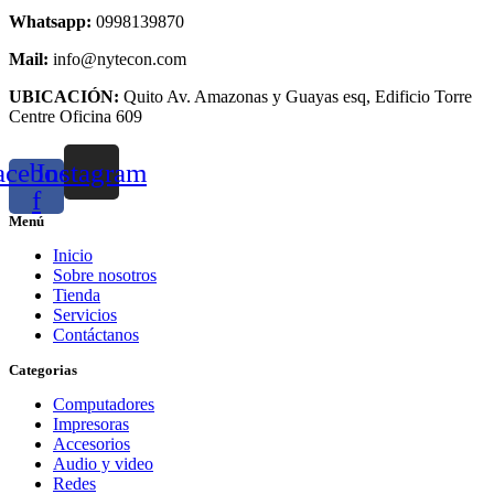
Whatsapp:
0998139870
Mail:
info@nytecon.com
UBICACIÓN:
Quito Av. Amazonas y Guayas esq, Edificio Torre
Centre Oficina 609
acebook-
Instagram
f
Menú
Inicio
Sobre nosotros
Tienda
Servicios
Contáctanos
Categorias
Computadores
Impresoras
Accesorios
Audio y video
Redes