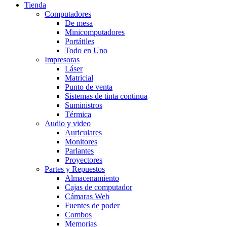
Tienda
Computadores
De mesa
Minicomputadores
Portátiles
Todo en Uno
Impresoras
Láser
Matricial
Punto de venta
Sistemas de tinta continua
Suministros
Térmica
Audio y video
Auriculares
Monitores
Parlantes
Proyectores
Partes y Repuestos
Almacenamiento
Cajas de computador
Cámaras Web
Fuentes de poder
Combos
Memorias