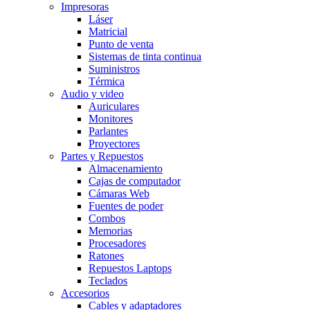
Impresoras
Láser
Matricial
Punto de venta
Sistemas de tinta continua
Suministros
Térmica
Audio y video
Auriculares
Monitores
Parlantes
Proyectores
Partes y Repuestos
Almacenamiento
Cajas de computador
Cámaras Web
Fuentes de poder
Combos
Memorias
Procesadores
Ratones
Repuestos Laptops
Teclados
Accesorios
Cables y adaptadores