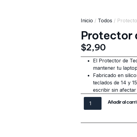
Inicio
/
Todos
/ Protecto
Protector 
$
2,90
El Protector de Tec
mantener tu laptop 
Fabricado en silico
teclados de 14 y 1
escribir sin afectar
Añadir al carr
Categories
Accesorios
,