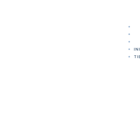
SE
S
C
IN
TI