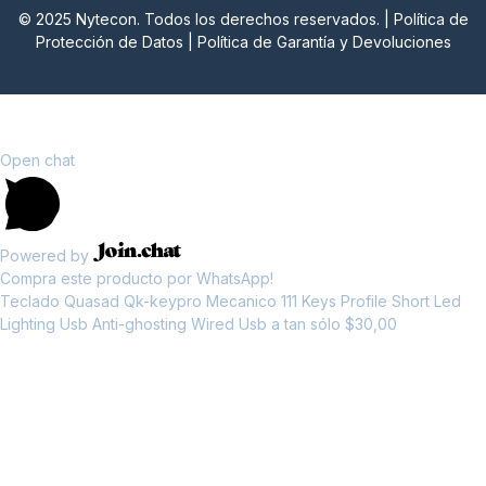
© 2025 Nytecon. Todos los derechos reservados. |
Política de
Protección de Datos
|
Política de Garantía y Devoluciones
Nytecon
Open chat
Powered by
Compra este producto por WhatsApp!
Teclado Quasad Qk-keypro Mecanico 111 Keys Profile Short Led
Lighting Usb Anti-ghosting Wired Usb a tan sólo $30,00