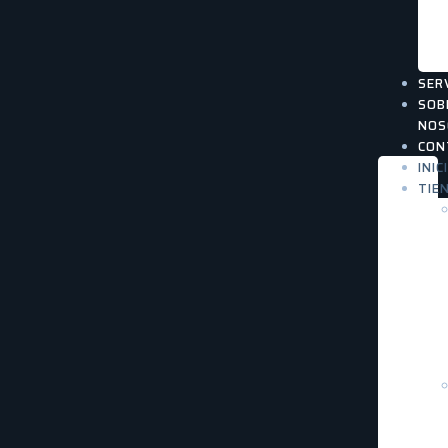
SER
SOB
NOS
CON
INIC
TIE