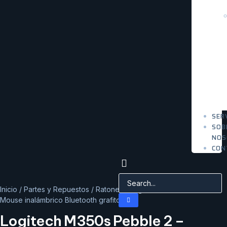
SER
SOB
NOS
CON
Inicio
/
Partes y Repuestos
/
Ratones
/ Logitech M350s Pebble 2 –
Mouse inalámbrico Bluetooth grafito
Logitech M350s Pebble 2 –