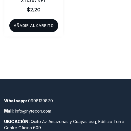
XTC307 6FT
$
2,20
AÑADIR AL CARRITO
Whatsapp:
0998139870
Mail:
info@nytecon.com
UBICACIÓN:
Quito Av. Amazonas y Guayas esq, Edificio Torre
Centre Oficina 609