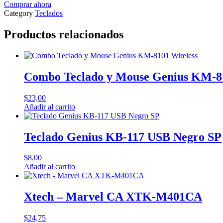
-
Comprar ahora
Keyboard
Category
Teclados
and
mouse
Productos relacionados
set
-
Spanish
-
Wireless
Combo Teclado y Mouse Genius KM-81
-
2.4
$
23,00
GHz
Añadir al carrito
-
Black
and
Teclado Genius KB-117 USB Negro SP
gray
cantidad
$
8,00
Añadir al carrito
Xtech – Marvel CA XTK-M401CA
$
24,75