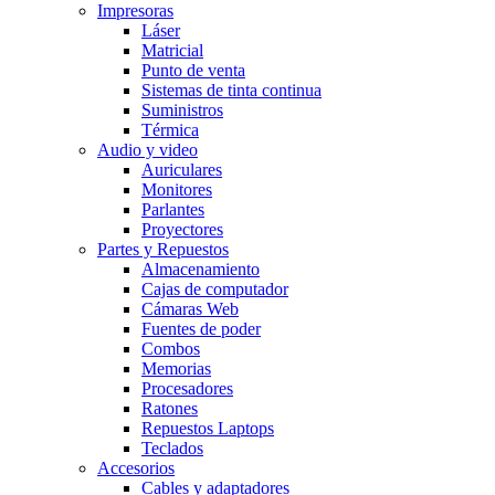
Impresoras
Láser
Matricial
Punto de venta
Sistemas de tinta continua
Suministros
Térmica
Audio y video
Auriculares
Monitores
Parlantes
Proyectores
Partes y Repuestos
Almacenamiento
Cajas de computador
Cámaras Web
Fuentes de poder
Combos
Memorias
Procesadores
Ratones
Repuestos Laptops
Teclados
Accesorios
Cables y adaptadores