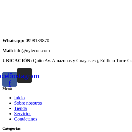
Whatsapp:
0998139870
Mail:
info@nytecon.com
UBICACIÓN:
Quito Av. Amazonas y Guayas esq, Edificio Torre Ce
acebook-
Instagram
f
Menú
Inicio
Sobre nosotros
Tienda
Servicios
Contáctanos
Categorias