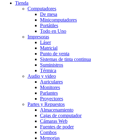
Tienda
Computadores
De mesa
Minicomputadores
Portátiles
Todo en Uno
Impresoras
Láser
Matricial
Punto de venta
Sistemas de tinta continua
Suministros
Térmica
Audio y video
Auriculares
Monitores
Parlantes
Proyectores
Partes y Repuestos
Almacenamiento
Cajas de computador
Cámaras Web
Fuentes de poder
Combos
Memorias