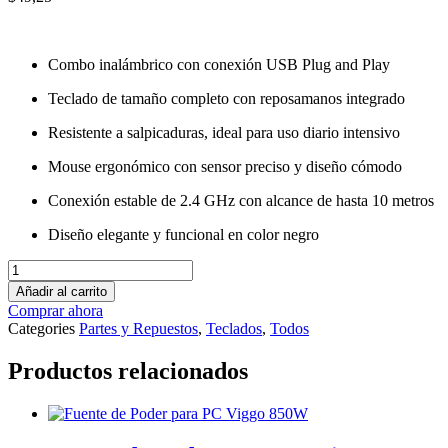
Combo inalámbrico con conexión USB Plug and Play
Teclado de tamaño completo con reposamanos integrado
Resistente a salpicaduras, ideal para uso diario intensivo
Mouse ergonómico con sensor preciso y diseño cómodo
Conexión estable de 2.4 GHz con alcance de hasta 10 metros
Diseño elegante y funcional en color negro
Combo
Teclado-
Añadir al carrito
Mouse
Comprar ahora
Logitech
Categories
Partes y Repuestos
,
Teclados
,
Todos
MK345
Wireless
Productos relacionados
Negro
cantidad