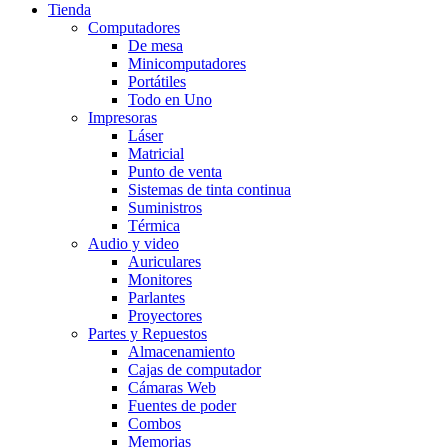
Tienda
Computadores
De mesa
Minicomputadores
Portátiles
Todo en Uno
Impresoras
Láser
Matricial
Punto de venta
Sistemas de tinta continua
Suministros
Térmica
Audio y video
Auriculares
Monitores
Parlantes
Proyectores
Partes y Repuestos
Almacenamiento
Cajas de computador
Cámaras Web
Fuentes de poder
Combos
Memorias