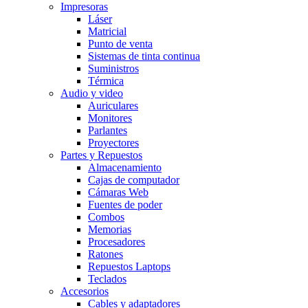
Impresoras
Láser
Matricial
Punto de venta
Sistemas de tinta continua
Suministros
Térmica
Audio y video
Auriculares
Monitores
Parlantes
Proyectores
Partes y Repuestos
Almacenamiento
Cajas de computador
Cámaras Web
Fuentes de poder
Combos
Memorias
Procesadores
Ratones
Repuestos Laptops
Teclados
Accesorios
Cables y adaptadores