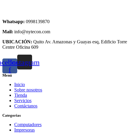
Whatsapp:
0998139870
Mail:
info@nytecon.com
UBICACIÓN:
Quito Av. Amazonas y Guayas esq, Edificio Torre
Centre Oficina 609
acebook-
Instagram
f
Menú
Inicio
Sobre nosotros
Tienda
Servicios
Contáctanos
Categorias
Computadores
Impresoras