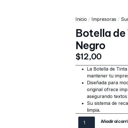
Inicio
/
Impresoras
/
Sum
Botella de
Negro
$
12,00
La Botella de Tint
mantener tu impres
Diseñada para mode
original ofrece imp
asegurando textos 
Su sistema de reca
limpia.
Añadir al carr