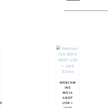
Categories
Suministros
,
os
WEBCAM
INS
M014
480P
S
USB +
JACK